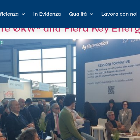
io 2025
ficienza
In Evidenza
Qualità
Lavora con noi
te ØkW® alla Fiera Key Ener