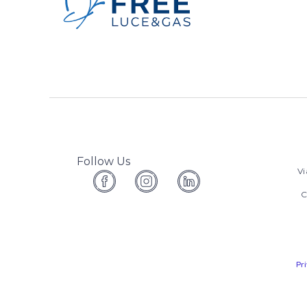
Follow Us
Vi
C
Pr