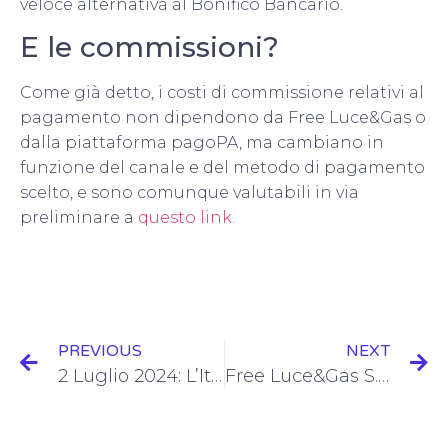
veloce alternativa al Bonifico Bancario.
E le commissioni?
Come già detto, i costi di commissione relativi al
pagamento non dipendono da Free Luce&Gas o
dalla piattaforma pagoPA, ma cambiano in
funzione del canale e del metodo di pagamento
scelto, e sono comunque valutabili in via
preliminare a
questo link.
PREVIOUS
NEXT
2 Luglio 2024: L’Italia Abbraccia il Mercato Libero dell’Energia
Free Luce&Gas S.p.A. aderisce a TURN – Urban Re-Generation: il primo distretto industriale per la sostenibilità in Italia